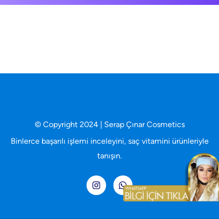
© Copyright 2024 | Serap Çınar Cosmetics
Binlerce başarılı işlemi inceleyini, saç vitamini ürünleriyle
tanışın.